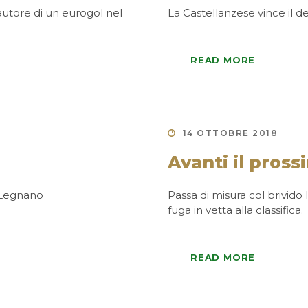
utore di un eurogol nel
La Castellanzese vince il d
READ MORE
14 OTTOBRE 2018
Avanti il pros
i Legnano
Passa di misura col brivido 
fuga in vetta alla classifica.
READ MORE