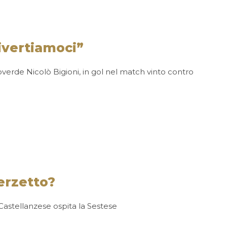
divertiamoci”
roverde Nicolò Bigioni, in gol nel match vinto contro
erzetto?
stellanzese ospita la Sestese