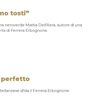
mo tosti”
nistra neroverde Mattia Dell'Aera, autore di una
erta di Ferrera Erbognone.
 perfetto
ellanzese sfida il Ferrera Erbognone