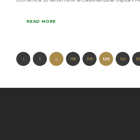
READ MORE
1
…
118
119
120
121
1