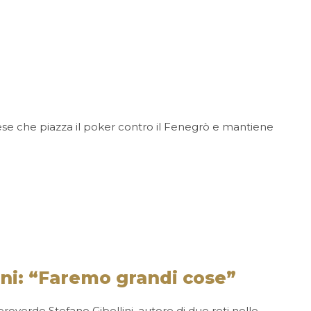
ese che piazza il poker contro il Fenegrò e mantiene
ni: “Faremo grandi cose”
neroverde Stefano Gibellini, autore di due reti nelle