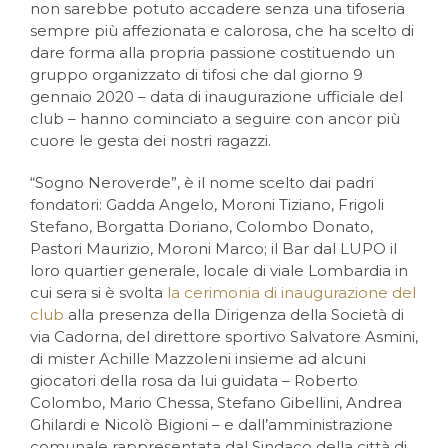
non sarebbe potuto accadere senza una tifoseria
sempre più affezionata e calorosa, che ha scelto di
dare forma alla propria passione costituendo un
gruppo organizzato di tifosi che dal giorno 9
gennaio 2020 – data di inaugurazione ufficiale del
club – hanno cominciato a seguire con ancor più
cuore le gesta dei nostri ragazzi.
“Sogno Neroverde”, è il nome scelto dai padri
fondatori: Gadda Angelo, Moroni Tiziano, Frigoli
Stefano, Borgatta Doriano, Colombo Donato,
Pastori Maurizio, Moroni Marco; il Bar dal LUPO il
loro quartier generale, locale di viale Lombardia in
cui sera si è svolta
la cerimonia di inaugurazione del
club
alla presenza della Dirigenza della Società di
via Cadorna, del direttore sportivo Salvatore Asmini,
di mister Achille Mazzoleni insieme ad alcuni
giocatori della rosa da lui guidata – Roberto
Colombo, Mario Chessa, Stefano Gibellini, Andrea
Ghilardi e Nicolò Bigioni – e dall’amministrazione
comunale rappresentata dal Sindaco della città di