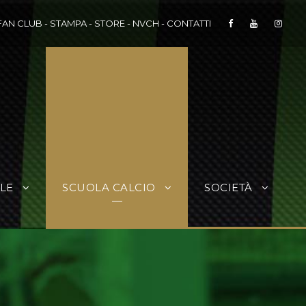
FAN CLUB
-
STAMPA
-
STORE
-
NVCH
-
CONTATTI
LE
SCUOLA CALCIO
SOCIETÀ