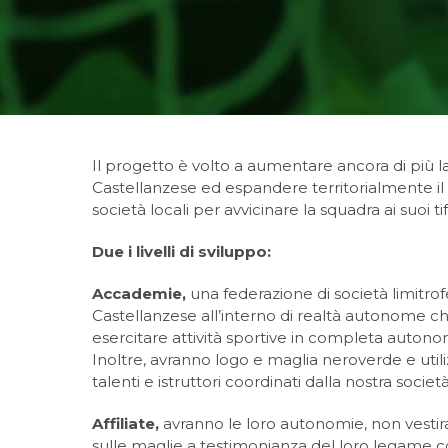
Il progetto è volto a aumentare ancora di più la
Castellanzese ed espandere territorialmente il 
società locali per avvicinare la squadra ai suoi tif
Due i livelli di sviluppo:
Accademie,
una federazione di società limitrof
Castellanzese all’interno di realtà autonome 
esercitare attività sportive in completa autono
Inoltre, avranno logo e maglia neroverde e utiliz
talenti e istruttori coordinati dalla nostra società
Affiliate,
avranno le loro autonomie, non vest
sulle maglie a testimonianza del loro legame co