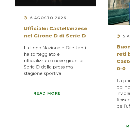
6 AGOSTO 2026
Ufficiale: Castellanzese
nel Girone D di Serie D
5 
Buon
La Lega Nazionale Dilettanti
reti
ha sorteggiato e
ufficializzato i nove gironi di
Cast
Serie D della prossima
0-0
stagione sportiva
La pri
dei ne
inviol
READ MORE
finisc
dell’u
R