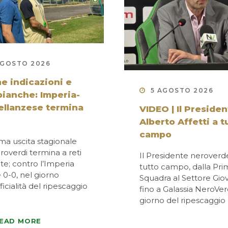
AGOSTO 2026
e indicazioni e
5 AGOSTO 2026
 bianche: Imperia-
ellanzese termina
VIDEO | Il Preside
Alberto Affetti a t
campo
ma uscita stagionale
roverdi termina a reti
Il Presidente neroverd
ate; contro l’Imperia
tutto campo, dalla Pri
e 0-0, nel giorno
Squadra al Settore Gio
fficialità del ripescaggio
fino a Galassia NeroVe
giorno del ripescaggio
EAD MORE