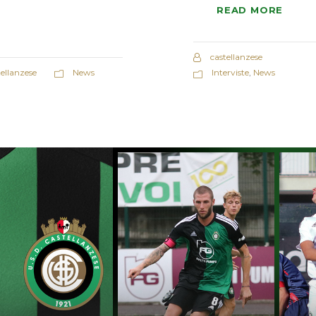
READ MORE
castellanzese
tellanzese
News
Interviste
,
News