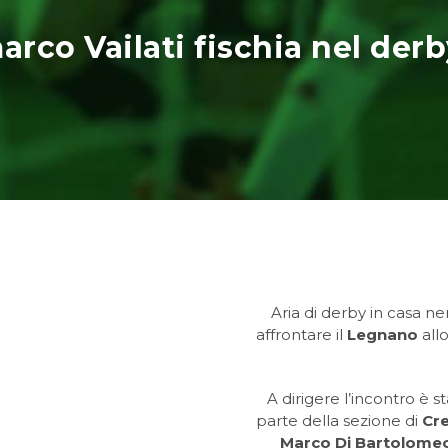
rco Vailati fischia nel der
Aria di derby in casa n
affrontare il
Legnano
allo
A dirigere l’incontro è s
parte della sezione di
Cr
Marco Di Bartolome