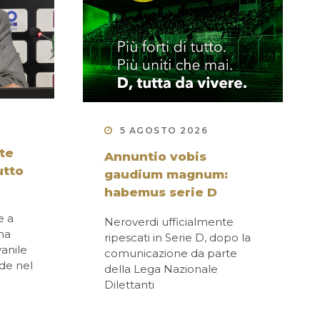
5 AGOSTO 2026
nte
Annuntio vobis
utto
gaudium magnum:
habemus serie D
e a
Neroverdi ufficialmente
ma
ripescati in Serie D, dopo la
vanile
comunicazione da parte
rde nel
della Lega Nazionale
Dilettanti