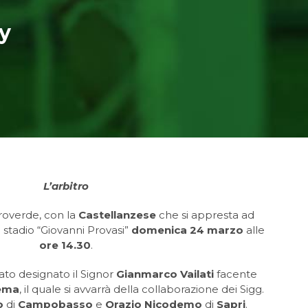
by
L’arbitro
eroverde, con la
Castellanzese
che si appresta ad
 stadio “Giovanni Provasi”
domenica 24 marzo
alle
ore 14.30
.
tato designato il Signor
Gianmarco Vailati
facente
ema
, il quale si avvarrà della collaborazione dei Sigg.
o
di
Campobasso
e
Orazio Nicodemo
di
Sapri
.