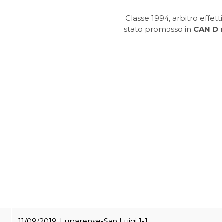
Classe 1994, arbitro effett
stato promosso in
CAN D
n
11/09/2019, Luparense-San Luigi 1-1