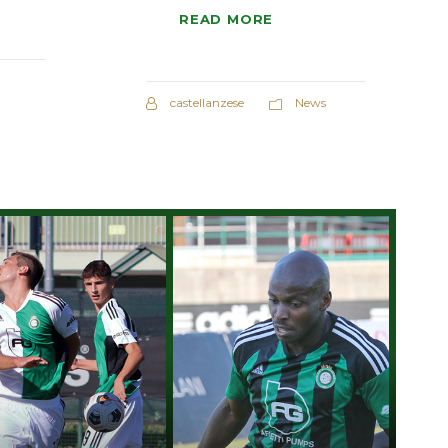
READ MORE
castellanzese
News