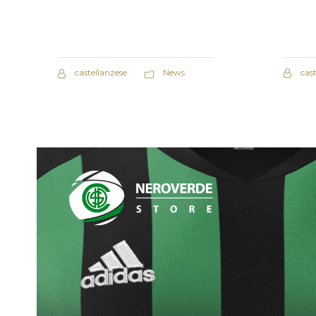
cas
castellanzese
News