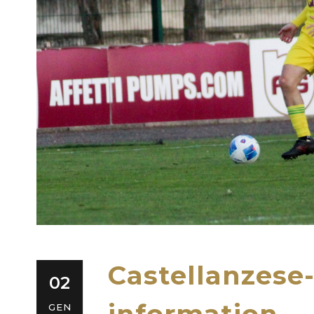
Castellanzese
02
information
GEN