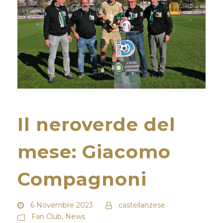
Il neroverde del
mese: Giacomo
Compagnoni
6 Novembre 2023
castellanzese
Fan Club
,
News