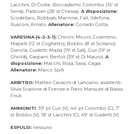
Lacchini, Di Coste, Boccadamo; Colombo (35’ st
Serra), Padovan (28’ st Chessa).
A disposizione:
Scodellaro, Robbiati, Marrone, Fall, Ildefonsi,
Rusconi, Amato.
Allenatore:
Corrado Cotta
VARESINA (4-2-3-1):
Chironi; Miconi, Cosentino,
Mapelli (12’ st Coghetto), Bobbo (8’ st Siciliano);
Gianola, Guidetti; Mazia (19’ st Sali), Guri (19’ st
Ghioldi), Gasparri; Bertoli (39’ st Di Mauro).
A
disposizione:
Macchi, Rosa, Sassi, Cagia.
Allenatore:
Marco Spilli
ARBITRO:
Matteo Cavacini di Lanciano; assistenti
Silvia Scipione di Firenze e Piero Mansutti di Basso
Friuli
AMMONITI
: 39’ pt Guri (V), 44’ pt Colombo (C), 7’
st Bobbo (V), 18’ st Lacchini (C), 49’ st Guidetti (V)
ESPULSI:
nessuno