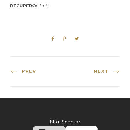
RECUPERO:
1’ + 5’
PREV
NEXT
Main Sponsor