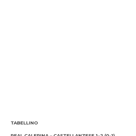
TABELLINO
REAL CALEPINA – CASTELLANZESE 1–2 (0-1)