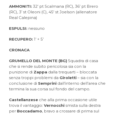
AMMONITI:
32’ pt Scalmana (RC), 36’ pt Brero
(RC), 3’ st Oleoni (C), 45′ st Joelson (allenatore
Real Calepina)
ESPULSI:
nessuno
RECUPERO:
1’ + 5’
CRONACA
GRUMELLO DEL MONTE (BG)
Squadra di casa
che si rende subito pericolosa sia con la
punizione di
Zappa
dalla trequarti – bloccata
senza troppi problemi da
Giroletti
– sia con la
conclusione di
Semprini
dall’interno dell’area che
termina la sua corsa sul fondo del campo.
Castellanzese
che alla prima occasione utile
trova il vantaggio:
Vernocchi
smista sulla destra
per
Boccadamo
, bravo a crossare di prima sul