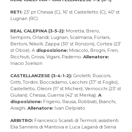
RETI:
23’ pt Chessa (C), 16’ st Castelletto (C), 40’ st
Lugnan (RC)
REAL CALEPINA (3-5-2):
Moretta; Brero,
Semprini, Orlandi; Lugnan, Scalmana, Forlani,
Bertoni, Nikolli; Zappa (30’ st Ronzoni), Cortesi (23’
st Oboe). A
disposizione:
Miracolo, Brogni, Freri,
Ricchiuti, Grossi, Vigani, Paderno.
Allenatore:
Inacio Joelson
CASTELLANZESE (3-4-1-2):
Giroletti; Rusconi,
Gritti, Tordini; Boccadamo, Lacchini (37’ st Foglio),
Castelletto, Oleoni (11’ st Micheri); Vernocchi (23’ st
Giuliani); Chessa, Guerrisi (42’ st Merkaj).
A
disposizione:
Frigerio, Rausa, Robbiati, Bianchi,
Airaghi.
Allenatore:
Ivan Delprato
ARBITRO:
Francesco Scarati di Termoli; assistenti
Elia Sanneris di Mantova e Luca Laganà di Siena