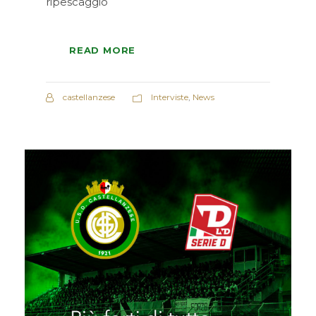
ripescaggio
READ MORE
castellanzese
Interviste
,
News