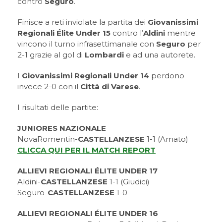
contro
Seguro
.
Finisce a reti inviolate la partita dei
Giovanissimi
Regionali Élite Under 15
contro l’
Aldini
mentre
vincono il turno infrasettimanale con
Seguro
per
2-1 grazie al gol di
Lombardi
e ad una autorete.
I
Giovanissimi Regionali Under 14
perdono
invece 2-0 con il
Città di Varese
.
I risultati delle partite:
JUNIORES NAZIONALE
NovaRomentin-
CASTELLANZESE
1-1 (Amato)
CLICCA QUI PER IL MATCH REPORT
ALLIEVI REGIONALI ÉLITE UNDER 17
Aldini-
CASTELLANZESE
1-1 (Giudici)
Seguro-
CASTELLANZESE
1-0
ALLIEVI REGIONALI ÉLITE UNDER 16