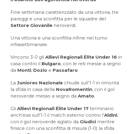
Fine settimana caratterizzato da una vittoria, tre
pareggi e una sconfitta per le squadre del
Settore Giovanile
neroverdi.
Una vittoria e una sconfitta infine nel turno
infrasettimanale.
Vincono 3-0 gli
Allievi Regionali Élite Under 16
in
casa contro il
Bulgaro
, con le reti messe a segno
da
Monti
,
Dozio
e
Passafaro
.
La
Juniores Nazionale
chiude sull’1-1 in rimonta
la sfida in casa della
NovaRomentin
, con il gol
neroverde messo a segno da
Amato
.
Gli
Allievi Regionali Élite Under 17
terminano
anch’essi sull’1-1 il match esterno contro l’
Aldini
,
con il gol neroverde siglato da
Giudici
mentre
finisce con una sconfitta di misura (1-0) la sfida