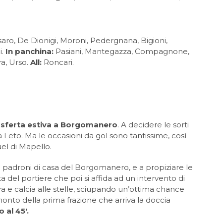
saro, De Dionigi, Moroni, Pedergnana, Bigioni,
i.
In panchina:
Pasiani, Mantegazza, Compagnone,
ra, Urso.
All:
Roncari.
rasferta estiva a Borgomanero
. A decidere le sorti
 Leto. Ma le occasioni da gol sono tantissime, così
uel di Mapello.
ai padroni di casa del Borgomanero, e a propiziare le
ta del portiere che poi si affida ad un intervento di
ra e calcia alle stelle, sciupando un’ottima chance
monto della prima frazione che arriva la doccia
 al 45′.