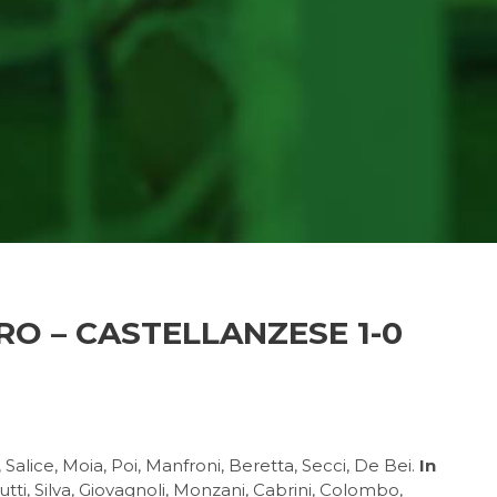
 – CASTELLANZESE 1-0
, Salice, Moia, Poi, Manfroni, Beretta, Secci, De Bei.
In
utti, Silva, Giovagnoli, Monzani, Cabrini, Colombo,