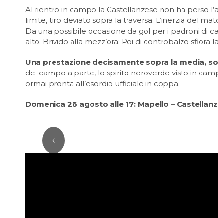
Al rientro in campo la Castellanzese non ha perso l
limite, tiro deviato sopra la traversa. L’inerzia de
Da una possibile occasione da gol per i padroni di cas
alto. Brivido alla mezz’ora: Poi di controbalzo sfiora l
Una prestazione decisamente sopra la media, sop
del campo a parte, lo spirito neroverde visto in camp
ormai pronta all’esordio ufficiale in coppa.
Domenica 26 agosto alle 17: Mapello – Castellan