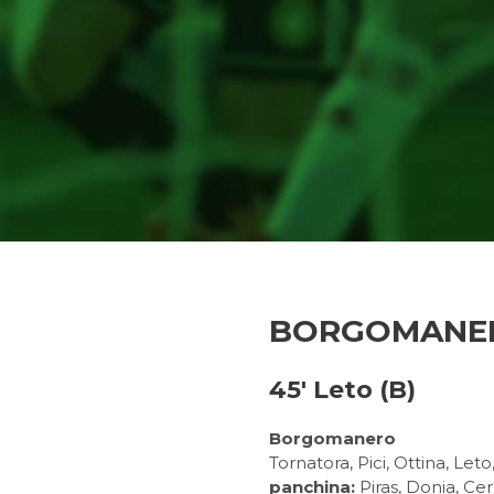
BORGOMANERO
45′ Leto (B)
Borgomanero
Tornatora, Pici, Ottina, Leto
panchina:
Piras, Donia, Cer