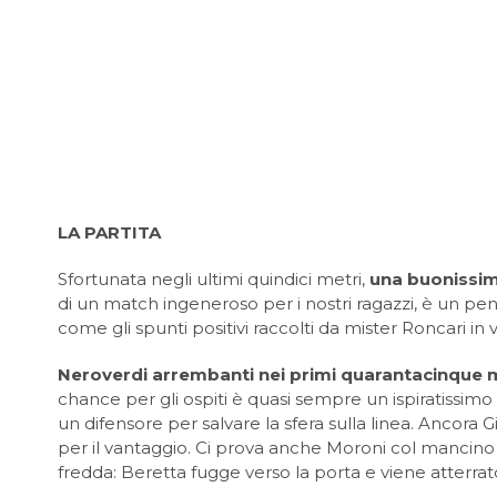
LA PARTITA
Sfortunata negli ultimi quindici metri,
una buonissim
di un match ingeneroso per i nostri ragazzi, è un pen
come gli spunti positivi raccolti da mister Roncari in
Neroverdi arrembanti nei primi quarantacinque m
chance per gli ospiti è quasi sempre un ispiratissimo G
un difensore per salvare la sfera sulla linea. Ancora
per il vantaggio. Ci prova anche Moroni col mancino d
fredda: Beretta fugge verso la porta e viene atterrat