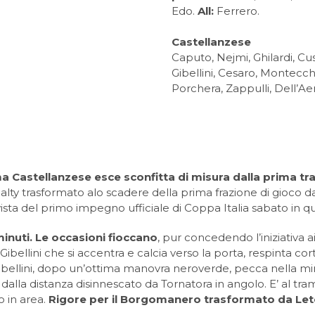
Edo.
All:
Ferrero.
Castellanzese
Caputo, Nejmi, Ghilardi, Cu
Gibellini, Cesaro, Montecch
Porchera, Zappulli, Dell’Ae
a Castellanzese esce sconfitta di misura dalla prima t
alty trasformato alo scadere della prima frazione di gioco da
 vista del primo impegno ufficiale di Coppa Italia sabato in q
inuti. Le occasioni fioccano
, pur concedendo l’iniziativa 
ibellini che si accentra e calcia verso la porta, respinta cor
 Gibellini, dopo un’ottima manovra neroverde, pecca nella mi
alla distanza disinnescato da Tornatora in angolo. E’ al tra
o in area.
Rigore per il Borgomanero trasformato da Leto