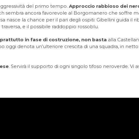
’aggressività del primo tempo.
Approccio rabbioso dei nero
l match sembra ancora favorevole al Borgomanero che soffre 
a nasce la chance per il pari degli ospiti: Gibellini guida i
a traversa, e il possibile raddoppio rossoblu.
rattutto in fase di costruzione, non basta
alla Castellan
o oggi denota un’ulteriore crescita di una squadra, in netto
zese
. Servirà il supporto di ogni singolo tifoso neroverde. V